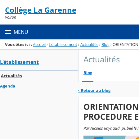
Panneau de gestion des cookies
Collège La Garenne
Menu de la rubrique
Contenu
Voiron
MENU
Vous êtes ici :
Accueil
›
L'établissement
›
Actualités
›
Blog
›
ORIENTATION 
Actualités
L'établissement
Blog
Actualités
Agenda
‹
Retour au blog
ORIENTATION 
PROCEDURE E
Par Nicolas Raynaud, publié le m