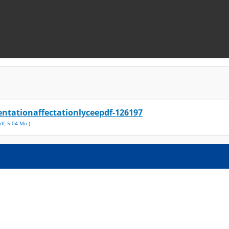
entationaffectationlyceepdf-126197
df
,
5.04
Mo
)