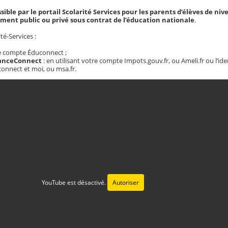
ssible par le portail Scolarité Services pour les parents d’élèves de niv
ement public ou privé sous contrat de l’éducation nationale
.
té-Services :
e compte Éduconnect ;
ranceConnect
: en utilisant votre compte Impots.gouv.fr, ou Ameli.fr ou l’ide
onnect et moi, ou msa.fr.
YouTube est désactivé.
Autoriser