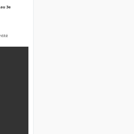
eau 3e
ntité