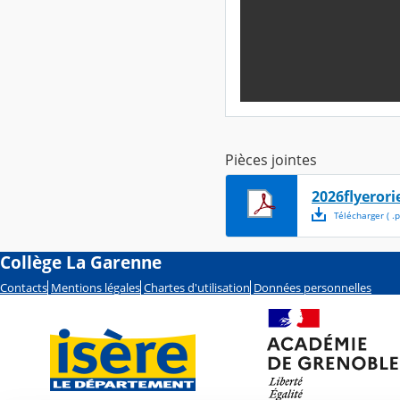
Pièces jointes
2026flyerori
Télécharger
( .
p
Collège La Garenne
Contacts
Mentions légales
Chartes d'utilisation
Données personnelles