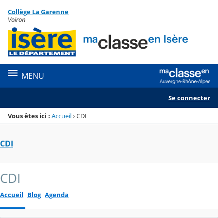
Panneau de gestion des cookies
Collège La Garenne
Menu de la rubrique
Contenu
Voiron
MENU
Se connecter
Vous êtes ici :
Accueil
›
CDI
CDI
CDI
Accueil
Blog
Agenda