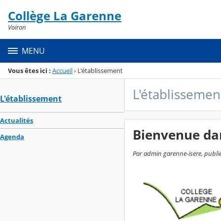
Panneau de gestion des cookies
Collège La Garenne
Menu de la rubrique
Contenu
Voiron
MENU
Vous êtes ici :
Accueil
›
L'établissement
L'établissemen
L'établissement
Actualités
Bienvenue da
Agenda
Par admin garenne-isere, publié