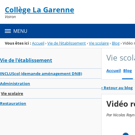
Panneau de gestion des cookies
Collège La Garenne
Menu de la rubrique
Contenu
Voiron
MENU
Vous êtes ici :
Accueil
›
Vie de l'établissement
›
Vie scolaire
›
Blog
›
Vidéo 
Vie scol
Vie de l'établissement
Accueil
Blog
INCLUScol (demande aménagement DNB)
Administration
‹
Retour au blog
Vie scolaire
Vidéo r
Restauration
Par Nicolas Rayn